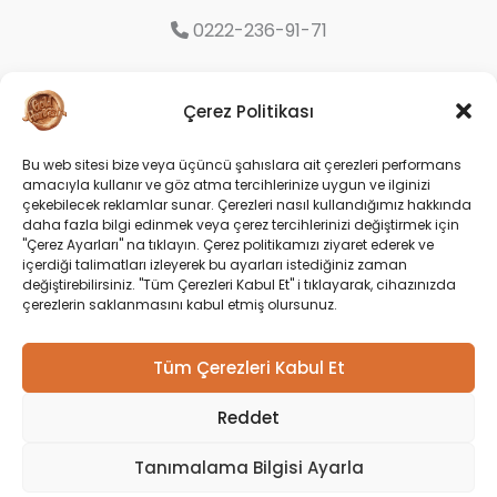
0222-236-91-71
Organize Sanayi Bölgesi 9. Cd. No:16
Çerez Politikası
Odunpazarı/Eskişehir
Bu web sitesi bize veya üçüncü şahıslara ait çerezleri performans
amacıyla kullanır ve göz atma tercihlerinize uygun ve ilginizi
Social
çekebilecek reklamlar sunar. Çerezleri nasıl kullandığımız hakkında
daha fazla bilgi edinmek veya çerez tercihlerinizi değiştirmek için
"Çerez Ayarları" na tıklayın. Çerez politikamızı ziyaret ederek ve
içerdiği talimatları izleyerek bu ayarları istediğiniz zaman
değiştirebilirsiniz. "Tüm Çerezleri Kabul Et" i tıklayarak, cihazınızda
çerezlerin saklanmasını kabul etmiş olursunuz.
Tüm Çerezleri Kabul Et
Reddet
Copyright © 2026 Gold Harvest |
Tanımalama Bilgisi Ayarla