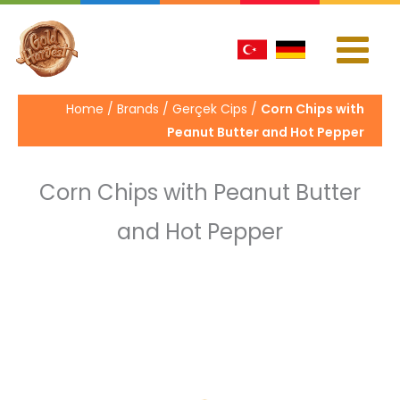
İçeriğe
atla
Home / Brands / Gerçek Cips /
Corn Chips with
Peanut Butter and Hot Pepper
Corn Chips with Peanut Butter
and Hot Pepper