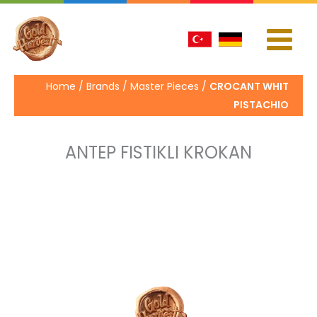
İçeriğe
atla
Home / Brands / Master Pieces /
CROCANT WHIT
PISTACHIO
ANTEP FISTIKLI KROKAN