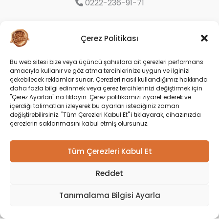
0222-236-91-71
Organize Sanayi Bölgesi 9. Cd. No:16
Çerez Politikası
Odunpazarı/Eskişehir
Bu web sitesi bize veya üçüncü şahıslara ait çerezleri performans
amacıyla kullanır ve göz atma tercihlerinize uygun ve ilginizi
Social
çekebilecek reklamlar sunar. Çerezleri nasıl kullandığımız hakkında
daha fazla bilgi edinmek veya çerez tercihlerinizi değiştirmek için
"Çerez Ayarları" na tıklayın. Çerez politikamızı ziyaret ederek ve
içerdiği talimatları izleyerek bu ayarları istediğiniz zaman
değiştirebilirsiniz. "Tüm Çerezleri Kabul Et" i tıklayarak, cihazınızda
çerezlerin saklanmasını kabul etmiş olursunuz.
Tüm Çerezleri Kabul Et
Reddet
Copyright © 2026 Gold Harvest |
Tanımalama Bilgisi Ayarla