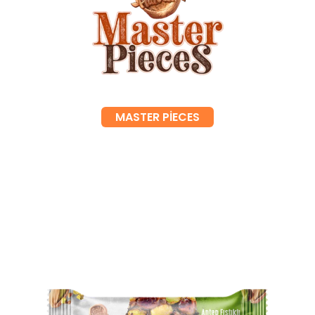
MASTER PİECES