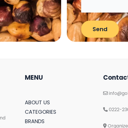
MENU
Contac
info@gol
ABOUT US
0222-23
CATEGORIES
and
BRANDS
Organize 
e