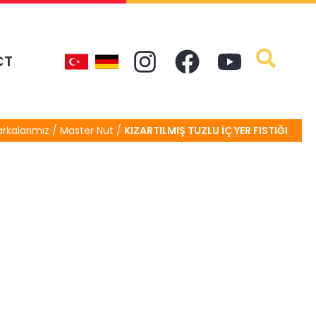
CT
rkalarımız / Master Nut /
KIZARTILMIŞ TUZLU İÇ YER FISTIĞI