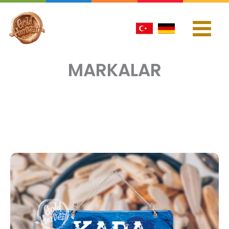
İçeriğe
atla
MARKALAR