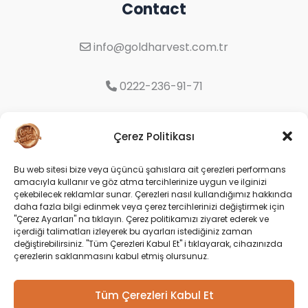
Contact
info@goldharvest.com.tr
0222-236-91-71
Organize Sanayi Bölgesi 9. Cd. No:16
Çerez Politikası
Odunpazarı/Eskişehir
Bu web sitesi bize veya üçüncü şahıslara ait çerezleri performans
amacıyla kullanır ve göz atma tercihlerinize uygun ve ilginizi
Social
çekebilecek reklamlar sunar. Çerezleri nasıl kullandığımız hakkında
daha fazla bilgi edinmek veya çerez tercihlerinizi değiştirmek için
"Çerez Ayarları" na tıklayın. Çerez politikamızı ziyaret ederek ve
içerdiği talimatları izleyerek bu ayarları istediğiniz zaman
değiştirebilirsiniz. "Tüm Çerezleri Kabul Et" i tıklayarak, cihazınızda
çerezlerin saklanmasını kabul etmiş olursunuz.
Tüm Çerezleri Kabul Et