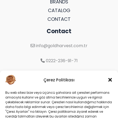
BRANDS
CATALOG
CONTACT
Contact
info@goldharvest.com.tr
0222-236-91-71
Organize Sanayi Bölgesi 9. Cd. No:16
Çerez Politikası
Odunpazarı/Eskişehir
Bu web sitesi bize veya üçüncü şahıslara ait çerezleri performans
amacıyla kullanır ve göz atma tercihlerinize uygun ve ilginizi
Social
çekebilecek reklamlar sunar. Çerezleri nasıl kullandığımız hakkında
daha fazla bilgi edinmek veya çerez tercihlerinizi değiştirmek için
"Çerez Ayarları" na tıklayın. Çerez politikamızı ziyaret ederek ve
içerdiği talimatları izleyerek bu ayarları istediğiniz zaman