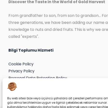
Discover the Taste in the World of Gold Harvest
From grandfather to son, from son to grandson... For
three generations, we have been adding our name 
knowledge to nuts and dried fruits. This is why we ar
called "experts".
Bilgi Toplumu Hizmeti
Cookie Policy
Privacy Policy
Personal Data Retention Policy
Application Form
Consent Declaration
Bu web sitesi bize veya üçüncü şahıslara ait çerezleri performans am
göz atma tercihlerinize uygun ve ilginizi çekebilecek reklamlar sunar. 
kullandığımız hakkında daha fazla bilgi edinmek veya çerez tercihler