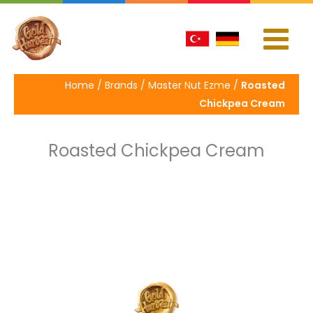
İçeriğe
atla
Home / Brands / Master Nut Ezme /
Roasted
Chickpea Cream
Roasted Chickpea Cream