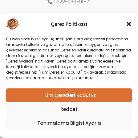
0222-236-91-71
Organize Sanayi Bölgesi 9. Cd. No:16
Çerez Politikası
Odunpazarı/Eskişehir
Bu web sitesi bize veya üçüncü şahıslara ait çerezleri performans
amacıyla kullanır ve göz atma tercihlerinize uygun ve ilginizi
Social
çekebilecek reklamlar sunar. Çerezleri nasıl kullandığımız hakkında
daha fazla bilgi edinmek veya çerez tercihlerinizi değiştirmek için
"Çerez Ayarları" na tıklayın. Çerez politikamızı ziyaret ederek ve
içerdiği talimatları izleyerek bu ayarları istediğiniz zaman
değiştirebilirsiniz. "Tüm Çerezleri Kabul Et" i tıklayarak, cihazınızda
çerezlerin saklanmasını kabul etmiş olursunuz.
Tüm Çerezleri Kabul Et
Reddet
Copyright © 2026 Gold Harvest |
Tanımalama Bilgisi Ayarla