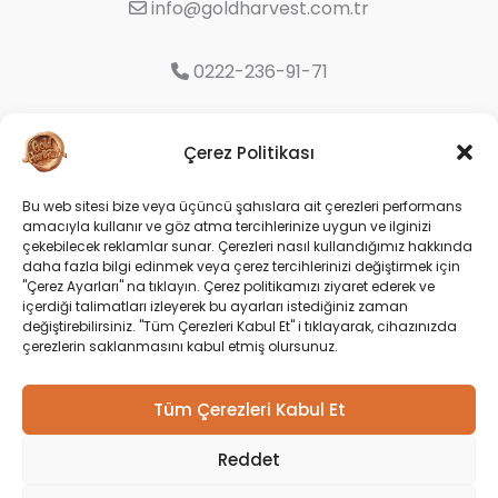
info@goldharvest.com.tr
0222-236-91-71
Organize Sanayi Bölgesi 9. Cd. No:16
Çerez Politikası
Odunpazarı/Eskişehir
Bu web sitesi bize veya üçüncü şahıslara ait çerezleri performans
amacıyla kullanır ve göz atma tercihlerinize uygun ve ilginizi
Social
çekebilecek reklamlar sunar. Çerezleri nasıl kullandığımız hakkında
daha fazla bilgi edinmek veya çerez tercihlerinizi değiştirmek için
"Çerez Ayarları" na tıklayın. Çerez politikamızı ziyaret ederek ve
içerdiği talimatları izleyerek bu ayarları istediğiniz zaman
değiştirebilirsiniz. "Tüm Çerezleri Kabul Et" i tıklayarak, cihazınızda
çerezlerin saklanmasını kabul etmiş olursunuz.
Tüm Çerezleri Kabul Et
Reddet
Copyright © 2026 Gold Harvest |